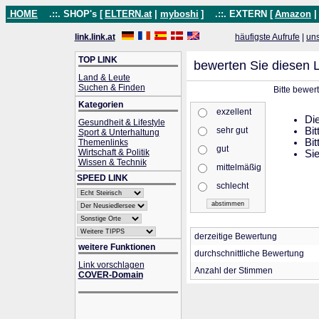
HOME
.::. SHOP's [
ELTERN.at
|
myboshi
]
.::. EXTERN [
Amazon
link.link.at
häufigste Aufrufe
|
un
TOP LINK
bewerten Sie diesen L
Land & Leute
Suchen & Finden
Bitte bewer
Kategorien
exzellent
Die
Gesundheit & Lifestyle
sehr gut
Bit
Sport & Unterhaltung
Bit
Themenlinks
gut
Wirtschaft & Politik
Sie
Wissen & Technik
mittelmäßig
SPEED LINK
schlecht
derzeitige Bewertung
weitere Funktionen
durchschnittliche Bewertung
Link vorschlagen
Anzahl der Stimmen
COVER-Domain