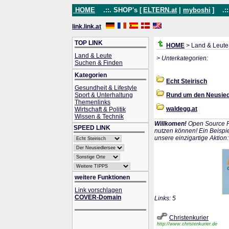
HOME
.::. SHOP's [
ELTERN.at
|
myboshi
]
.::
link.link.at
TOP LINK
HOME
> Land & Leute
Land & Leute
> Unterkategorien:
Suchen & Finden
Kategorien
Echt Steirisch
Gesundheit & Lifestyle
Sport & Unterhaltung
Rund um den Neusied
Themenlinks
waldegg.at
Wirtschaft & Politik
Wissen & Technik
Willkomen!
Open Source P
SPEED LINK
nutzen können! Ein Beispie
unsere einzigartige Aktion
weitere Funktionen
Link vorschlagen
COVER-Domain
Links: 5
Christenkurier
http://www.christenkurier.de