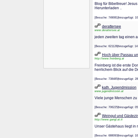
Blog für Bibeltreue! Jesu
Herunterladen ..
[Besuche: 749081|hinzugefügt
derattersee
www.derattersee.at
jeden zweiten tag einen ar
[Besuche: 621128|hinzugefügt
Hoch über Passau und
http://www.freinberg.at
Freinberg ist die erste 
herrlichem Blick auf die 
[Besuche: 738485|hinzugefügt
kath. Jugendmission
www.jugendmission.at
Viele junge Menschen zu 
[Besuche: 706225|hinzugefügt
Weingut und Gästezi
http://www.gangl.at.tt
Unser Gästehaus liegt in 
[Besuche: 688093|hinzugefügt