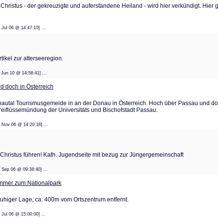
s Christus - der gekreuzigte und auferstandene Heiland - wird hier verkündigt. Hier
: 10 Jul 06 @ 14:47:10] ...
tikel zur atterseeregion.
: 14 Jun 10 @ 14:58:41] ...
 doch in Österreich
Donautal Tourismusgemeide in an der Donau in Österreich. Hoch über Passau und 
Dreiflüssemündung der Universitäts und Bischofstadt Passau.
: 28 Nov 06 @ 14:20:18] ...
Christus führen! Kath. Jugendseite mit bezug zur Jüngergemeinschaft
: 05 Sep 06 @ 09:38:40] ...
mmer zum Nationalpark
ruhiger Lage, ca. 400m vom Ortszentrum entfernt.
: 10 Jul 06 @ 15:00:00] ...