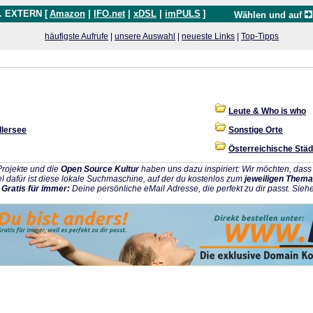
. EXTERN [
Amazon
|
IFO.net
|
xDSL
|
imPULS
]
Wählen und auf
häufigste Aufrufe
|
unsere Auswahl
|
neueste Links
|
Top-Tipps
Leute & Who is who
lersee
Sonstige Orte
Österreichische Städ
rojekte und die
Open Source Kultur
haben uns dazu inspiriert: Wir möchten, da
l dafür ist diese lokale Suchmaschine, auf der du kostenlos zum
jeweiligen Thema
:
Gratis für immer:
Deine persönliche eMail Adresse, die perfekt zu dir passt. Sieh