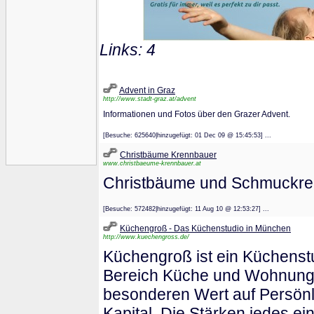
Links: 4
Advent in Graz
http://www.stadt-graz.at/advent
Informationen und Fotos über den Grazer Advent.
[Besuche: 625640|hinzugefügt: 01 Dec 09 @ 15:45:53] ...
Christbäume Krennbauer
www.christbaeume-krennbauer.at
Christbäume und Schmuckrei
[Besuche: 572482|hinzugefügt: 11 Aug 10 @ 12:53:27] ...
Küchengroß - Das Küchenstudio in München
http://www.kuechengross.de/
Küchengroß ist ein Küchenst
Bereich Küche und Wohnungse
besonderen Wert auf Persönli
Kapital. Die Stärken jedes ei