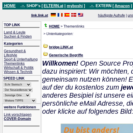
HOME
.::. SHOP's [
ELTERN.at
|
myboshi
]
.::. EXTERN [
Amazon
link.link.at
häufigste Aufrufe
|
un
TOP LINK
HOME
> Themenlinks
Land & Leute
> Unterkategorien:
Suchen & Finden
Kategorien
bridge.LINK.at
Gesundheit &
Lifestyle
Generische Begriffe
Sport & Unterhaltung
Willkomen!
Open Source Proj
Themenlinks
Wirtschaft & Politik
dazu inspiriert: Wir möchten
Wissen & Technik
gemeinsam nutzen können! Ein
SPEED LINK
auf der du kostenlos zum
jew
anderes Besipiel ist unsere ei
persönliche eMail Adresse, di
weitere Funktionen
oder klicke auf folgendes Bild
Link vorschlagen
COVER-Domain