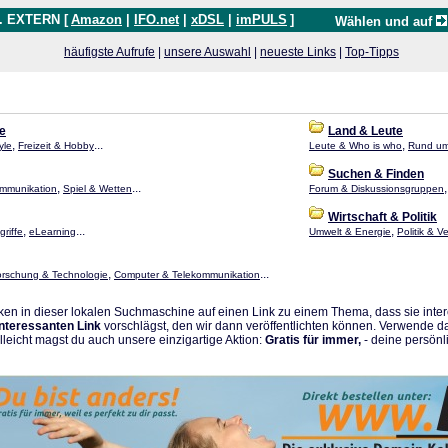
. EXTERN [
Amazon
|
IFO.net
|
xDSL
|
imPULS
]
Wählen und auf
häufigste Aufrufe
|
unsere Auswahl
|
neueste Links
|
Top-Tipps
le
Land & Leute
,
...
,
yle
Freizeit & Hobby
Leute & Who is who
Rund um
Suchen & Finden
,
...
mmunikation
Spiel & Wetten
Forum & Diskussionsgruppen
Wirtschaft & Politik
,
...
,
riffe
eLearning
Umwelt & Energie
Politik & V
,
...
orschung & Technologie
Computer & Telekommunikation
en in dieser lokalen Suchmaschine auf einen Link zu einem Thema, dass sie intere
interessanten Link
vorschlägst, den wir dann veröffentlichten können. Verwende d
elleicht magst du auch unsere einzigartige Aktion:
Gratis für immer,
- deine persönli