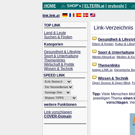
HOME
.::. SHOP's [
ELTERN.at
|
myboshi
]
.::
link.link.at
TOP LINK
Link-Verzeichnis
Land & Leute
Suchen & Finden
Gesundheit & Lifesty
,
Kategorien
Eltern & Kinder
Kultur & Lifest
Gesundheit & Lifestyle
Sport & Unterhaltung
Sport & Unterhaltung
,
Wetter.Aktuell.at
Medien & Ko
Themenlinks
Wirtschaft & Politik
Themenlinks
Wissen & Technik
,
bridge.LINK.at
Generische Beg
SPEED LINK
Wissen & Technik
,
Open Source & Open Mind
F
Tipp:
Viele Menschen klick
jeweiligen Thema
einen 
vorschlagen
. Vi
weitere Funktionen
Link vorschlagen
COVER-Domain