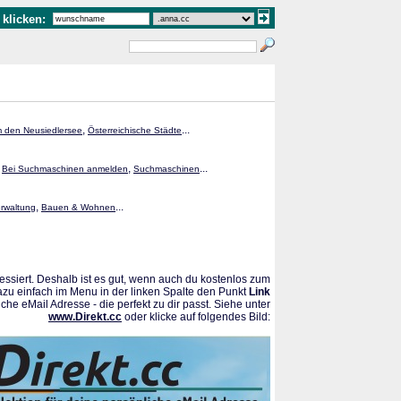
klicken:
,
...
 den Neusiedlersee
Österreichische Städte
,
,
...
Bei Suchmaschinen anmelden
Suchmaschinen
,
...
erwaltung
Bauen & Wohnen
ssiert. Deshalb ist es gut, wenn auch du kostenlos zum
azu einfach im Menu in der linken Spalte den Punkt
Link
che eMail Adresse - die perfekt zu dir passt. Siehe unter
www.Direkt.cc
oder klicke auf folgendes Bild: