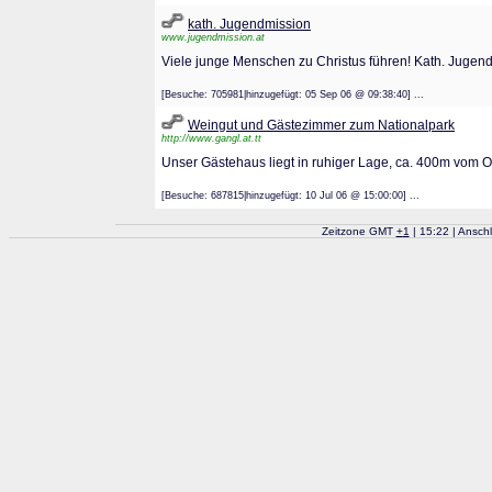
kath. Jugendmission
www.jugendmission.at
Viele junge Menschen zu Christus führen! Kath. Jugen
[Besuche: 705981|hinzugefügt: 05 Sep 06 @ 09:38:40] ...
Weingut und Gästezimmer zum Nationalpark
http://www.gangl.at.tt
Unser Gästehaus liegt in ruhiger Lage, ca. 400m vom Or
[Besuche: 687815|hinzugefügt: 10 Jul 06 @ 15:00:00] ...
Zeitzone GMT
+
1
| 15:22 | Ansch