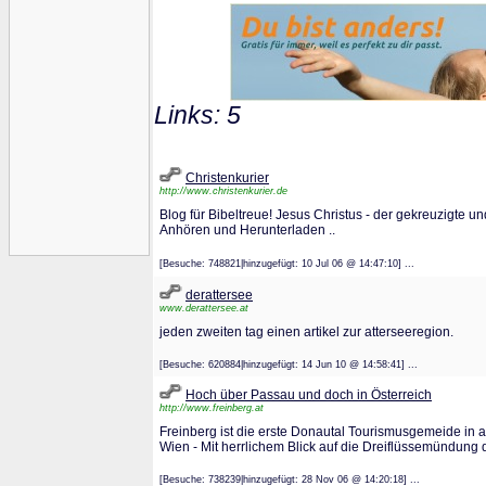
Links: 5
Christenkurier
http://www.christenkurier.de
Blog für Bibeltreue! Jesus Christus - der gekreuzigte u
Anhören und Herunterladen ..
[Besuche: 748821|hinzugefügt: 10 Jul 06 @ 14:47:10] ...
derattersee
www.derattersee.at
jeden zweiten tag einen artikel zur atterseeregion.
[Besuche: 620884|hinzugefügt: 14 Jun 10 @ 14:58:41] ...
Hoch über Passau und doch in Österreich
http://www.freinberg.at
Freinberg ist die erste Donautal Tourismusgemeide in
Wien - Mit herrlichem Blick auf die Dreiflüssemündung 
[Besuche: 738239|hinzugefügt: 28 Nov 06 @ 14:20:18] ...