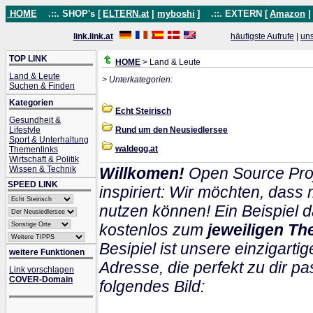
HOME
.::. SHOP's [
ELTERN.at
|
myboshi
]
.::. EXTERN [
Amazon
link.link.at
häufigste Aufrufe
|
un
TOP LINK
HOME
> Land & Leute
Land & Leute
> Unterkategorien:
Suchen & Finden
Kategorien
Echt Steirisch
Gesundheit &
Lifestyle
Rund um den Neusiedlersee
Sport & Unterhaltung
waldegg.at
Themenlinks
Wirtschaft & Politik
Wissen & Technik
Willkomen!
Open Source Proj
SPEED LINK
inspiriert: Wir möchten, das
nutzen können! Ein Beispiel d
kostenlos zum
jeweiligen Th
Besipiel ist unsere einzigartig
weitere Funktionen
Adresse, die perfekt zu dir pa
Link vorschlagen
COVER-Domain
folgendes Bild: