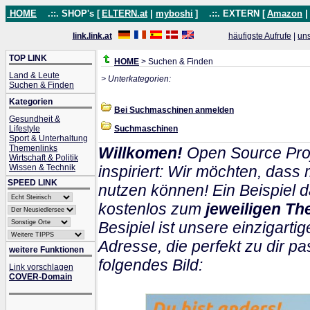
HOME
.::. SHOP's [
ELTERN.at
|
myboshi
]
.::. EXTERN [
Amazon
link.link.at
häufigste Aufrufe
|
un
TOP LINK
HOME
> Suchen & Finden
Land & Leute
> Unterkategorien:
Suchen & Finden
Kategorien
Bei Suchmaschinen anmelden
Gesundheit &
Lifestyle
Suchmaschinen
Sport & Unterhaltung
Themenlinks
Willkomen!
Open Source Proj
Wirtschaft & Politik
Wissen & Technik
inspiriert: Wir möchten, das
SPEED LINK
nutzen können! Ein Beispiel d
kostenlos zum
jeweiligen Th
Besipiel ist unsere einzigartig
Adresse, die perfekt zu dir pa
weitere Funktionen
folgendes Bild:
Link vorschlagen
COVER-Domain