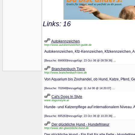
Links: 16
Autokennzeichen
http://www.autokennzeichen-guide.de
Autokennzeichen, Kfz-Kennzeichen, Kfzkennzeichen, 
[Besuche: 694900|hinzugefügt: 23 Oct 06 @ 09:59:36] ...
Branchenbuch Tiere
http://www.branchenbuch-tiere.de
Von Aquarium bis Zoohandel, ob Hund, Katze, Pferd, Gef
[Besuche: 702648|hinzugefügt: 11 Jul 06 @ 14:20:07] ...
Cat's Dogs In Style
www.dogsinstyle.at
Hunde- und Katzenpflege auf internationalem Niveau. A
[Besuche: 695263|hinzugefügt: 23 Oct 06 @ 10:20:36] ...
Der glückliche Hund - Hundefriseur
http://www.der-glueckliche-hund.de
Der glückliche Hund - Ein Fall für alle Felle - Hundefri