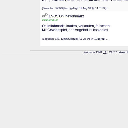
[Besuche: 663089|hinzugefügt: 11 Aug 10 @ 14:31:09] ...
EVOS Onlineflohmarkt
www.evos.at
Onlinflohmarkt, kaufen, verkaufen, feilschen.
Mit Gewinnspiel, das Angebot ist kostenlos.
[Besuche: 732743|hinzugefügt: 11 Jul 06 @ 11:15:51] ...
Zeitzone GMT
+
1
| 21:27 | Ansch