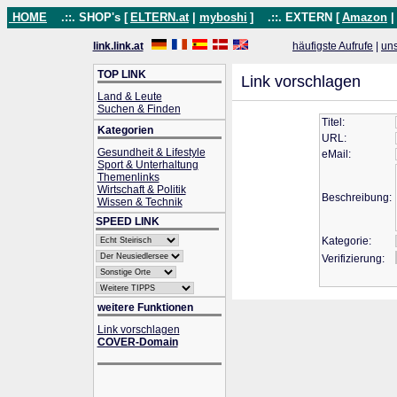
HOME
.::. SHOP's [
ELTERN.at
|
myboshi
]
.::. EXTERN [
Amazon
link.link.at
häufigste Aufrufe
|
un
TOP LINK
Link vorschlagen
Land & Leute
Suchen & Finden
Titel:
Kategorien
URL:
Gesundheit & Lifestyle
eMail:
Sport & Unterhaltung
Themenlinks
Wirtschaft & Politik
Beschreibung:
Wissen & Technik
SPEED LINK
Kategorie:
Verifizierung:
weitere Funktionen
Link vorschlagen
COVER-Domain