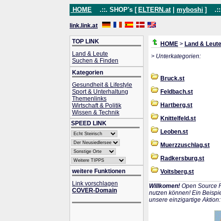
HOME
.::. SHOP's [
ELTERN.at
|
myboshi
]
.::
link.link.at
TOP LINK
HOME
>
Land & Leut
Land & Leute
> Unterkategorien:
Suchen & Finden
Kategorien
Bruck.st
Gesundheit & Lifestyle
Sport & Unterhaltung
Feldbach.st
Themenlinks
Hartberg.st
Wirtschaft & Politik
Wissen & Technik
Knittelfeld.st
SPEED LINK
Leoben.st
Muerzzuschlag.st
Radkersburg.st
weitere Funktionen
Voitsberg.st
Link vorschlagen
Willkomen!
Open Source P
COVER-Domain
nutzen können! Ein Beispie
unsere einzigartige Aktion