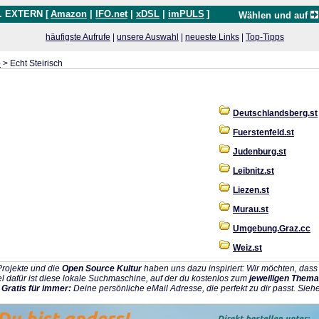
. EXTERN [
Amazon
|
IFO.net
|
xDSL
|
imPULS
]
Wählen und auf
häufigste Aufrufe
|
unsere Auswahl
|
neueste Links
|
Top-Tipps
e
> Echt Steirisch
Deutschlandsberg.st
Fuerstenfeld.st
Judenburg.st
Leibnitz.st
Liezen.st
Murau.st
Umgebung.Graz.cc
Weiz.st
rojekte und die
Open Source Kultur
haben uns dazu inspiriert: Wir möchten, da
l dafür ist diese lokale Suchmaschine, auf der du kostenlos zum
jeweiligen Thema
:
Gratis für immer:
Deine persönliche eMail Adresse, die perfekt zu dir passt. Sieh