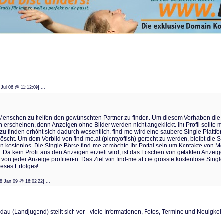
 11 Jul 06 @ 11:12:09] ...
s, Menschen zu helfen den gewünschten Partner zu finden. Um diesem Vorhaben die 
n erscheinen, denn Anzeigen ohne Bilder werden nicht angeklickt. Ihr Profil sollte 
u finden erhöht sich dadurch wesentlich. find-me wird eine saubere Single Plattf
öscht. Um dem Vorbild von find-me.at (plentyoffish) gerecht zu werden, bleibt die S
kostenlos. Die Single Börse find-me.at möchte Ihr Portal sein um Kontakte von 
Da kein Profit aus den Anzeigen erzielt wird, ist das Löschen von gefakten Anzeig
ch von jeder Anzeige profitieren. Das Ziel von find-me.at die grösste kostenlose 
ieses Erfolges!
t: 28 Jan 09 @ 16:02:22] ...
dau (Landjugend) stellt sich vor - viele Informationen, Fotos, Termine und Neuigke