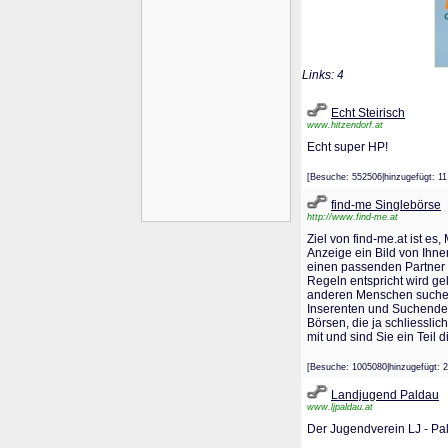
Links: 4
Echt Steirisch
www.hitzendorf.at
Echt super HP!
[Besuche: 552506|hinzugefügt:
find-me Singlebörse
http://www.find-me.at
Ziel von find-me.at ist e
Anzeige ein Bild von Ihne
einen passenden Partner z
Regeln entspricht wird gel
anderen Menschen suchen 
Inserenten und Suchende. 
Börsen, die ja schliessli
mit und sind Sie ein Teil d
[Besuche: 1005080|hinzugefüg
Landjugend Paldau
www.ljpaldau.at
Der Jugendverein LJ - Pal