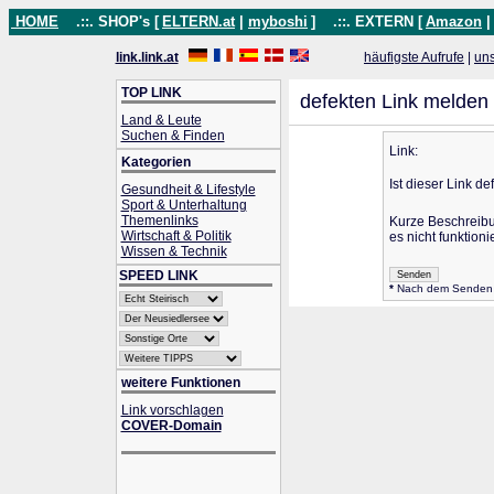
HOME
.::. SHOP's [
ELTERN.at
|
myboshi
]
.::. EXTERN [
Amazon
link.link.at
häufigste Aufrufe
|
un
TOP LINK
defekten Link melden
Land & Leute
Suchen & Finden
Link:
Kategorien
Ist dieser Link de
Gesundheit & Lifestyle
Sport & Unterhaltung
Themenlinks
Kurze Beschreib
Wirtschaft & Politik
es nicht funktionie
Wissen & Technik
SPEED LINK
*
Nach dem Senden wi
weitere Funktionen
Link vorschlagen
COVER-Domain