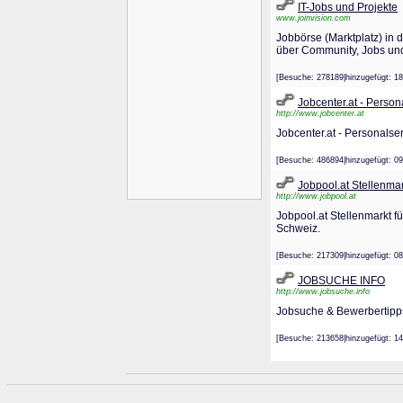
IT-Jobs und Projekte
www.joinvision.com
Jobbörse (Marktplatz) in 
über Community, Jobs und
[Besuche: 278189|hinzugefügt
Jobcenter.at - Person
http://www.jobcenter.at
Jobcenter.at - Personalse
[Besuche: 486894|hinzugefügt
Jobpool.at Stellenmar
http://www.jobpool.at
Jobpool.at Stellenmarkt 
Schweiz.
[Besuche: 217309|hinzugefügt
JOBSUCHE INFO
http://www.jobsuche.info
Jobsuche & Bewerbertipp
[Besuche: 213658|hinzugefügt