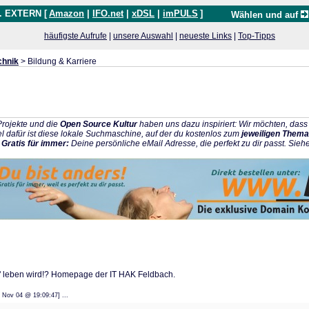
. EXTERN [
Amazon
|
IFO.net
|
xDSL
|
imPULS
]
Wählen und auf
häufigste Aufrufe
|
unsere Auswahl
|
neueste Links
|
Top-Tipps
chnik
> Bildung & Karriere
rojekte und die
Open Source Kultur
haben uns dazu inspiriert: Wir möchten, da
l dafür ist diese lokale Suchmaschine, auf der du kostenlos zum
jeweiligen Thema
:
Gratis für immer:
Deine persönliche eMail Adresse, die perfekt zu dir passt. Sieh
 leben wird!? Homepage der IT HAK Feldbach.
: 13 Nov 04 @ 19:09:47] ...