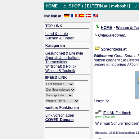
HOME
.::. SHOP's [
ELTERN.at
|
myboshi
]
.::
link.link.at
TOP LINK
HOME
>
Wissen & Te
Land & Leute
> Unterkategorien:
Suchen & Finden
Kategorien
Sprachtools.at
Gesundheit & Lifestyle
Willkomen!
Open Source P
Sport & Unterhaltung
nutzen können! Ein Beispie
Themenlinks
unsere einzigartige Aktion
Wirtschaft & Politik
Wissen & Technik
SPEED LINK
Links: 32
weitere Funktionen
IT HAK Feldbach
Link vorschlagen
www.it-hak.info
COVER-Domain
Wie man Schule "morgen"
[Besuche: 284633|hinzugefügt