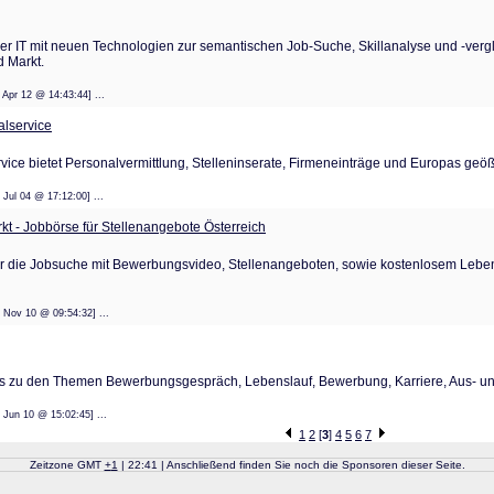
der IT mit neuen Technologien zur semantischen Job-Suche, Skillanalyse und -vergl
 Markt.
: 18 Apr 12 @ 14:43:44] ...
alservice
rvice bietet Personalvermittlung, Stelleninserate, Firmeneinträge und Europas geö
: 09 Jul 04 @ 17:12:00] ...
kt - Jobbörse für Stellenangebote Österreich
für die Jobsuche mit Bewerbungsvideo, Stellenangeboten, sowie kostenlosem Lebens
: 08 Nov 10 @ 09:54:32] ...
s zu den Themen Bewerbungsgespräch, Lebenslauf, Bewerbung, Karriere, Aus- un
: 14 Jun 10 @ 15:02:45] ...
1
2
[
3
]
4
5
6
7
Zeitzone GMT
+
1
| 22:41 | Anschließend finden Sie noch die Sponsoren dieser Seite.