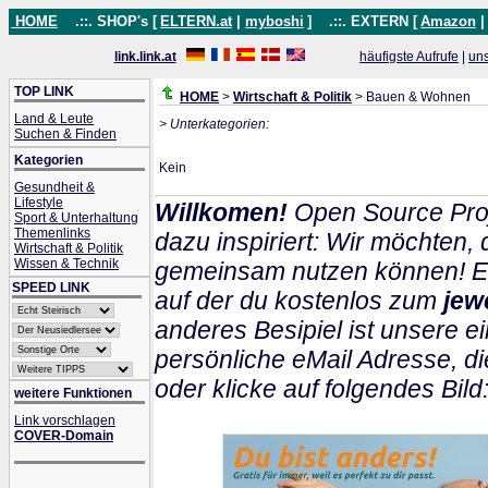
HOME
.::. SHOP's [
ELTERN.at
|
myboshi
]
.::. EXTERN [
Amazon
link.link.at
häufigste Aufrufe
|
un
TOP LINK
HOME
>
Wirtschaft & Politik
> Bauen & Wohnen
Land & Leute
> Unterkategorien:
Suchen & Finden
Kategorien
Kein
Gesundheit &
Lifestyle
Willkomen!
Open Source Proj
Sport & Unterhaltung
Themenlinks
dazu inspiriert: Wir möchten
Wirtschaft & Politik
Wissen & Technik
gemeinsam nutzen können! Ein
SPEED LINK
auf der du kostenlos zum
jew
anderes Besipiel ist unsere ei
persönliche eMail Adresse, di
oder klicke auf folgendes Bild
weitere Funktionen
Link vorschlagen
COVER-Domain