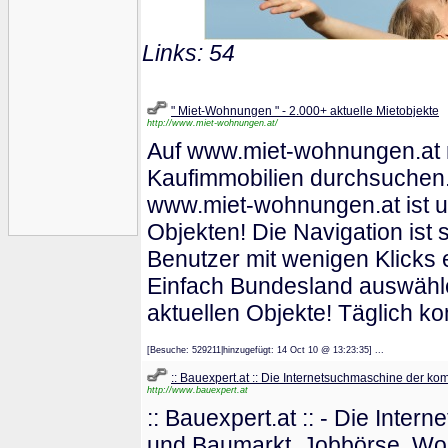
Links: 54
" Miet-Wohnungen " - 2.000+ aktuelle Mietobjekte
http://www.miet-wohnungen.at/
Auf www.miet-wohnungen.at m
Kaufimmobilien durchsuchen.
www.miet-wohnungen.at ist un
Objekten! Die Navigation ist 
Benutzer mit wenigen Klicks 
Einfach Bundesland auswähle
aktuellen Objekte! Täglich 
[Besuche: 529211|hinzugefügt: 14 Oct 10 @ 13:23:35] ...
:: Bauexpert.at :: Die Internetsuchmaschine der ko
http://www.bauexpert.at
:: Bauexpert.at :: - Die Int
und Baumarkt, Jobbörse, Wo