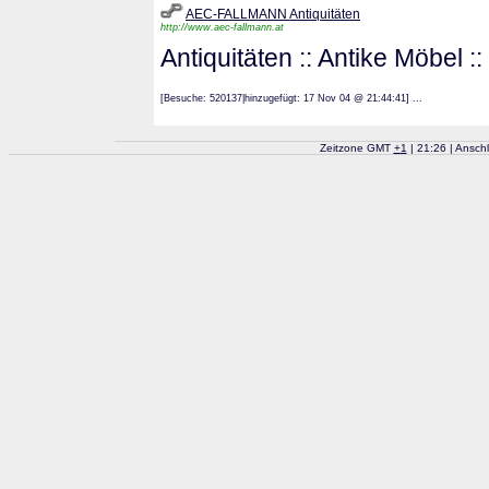
AEC-FALLMANN Antiquitäten
http://www.aec-fallmann.at
Antiquitäten :: Antike Möbel 
[Besuche: 520137|hinzugefügt: 17 Nov 04 @ 21:44:41] ...
Zeitzone GMT
+
1
| 21:26 | Ansch